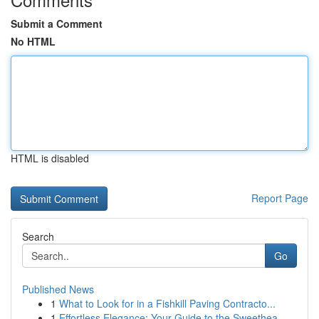
Submit a Comment
No HTML
HTML is disabled
Report Page
Search
Go
Published News
1
What to Look for in a Fishkill Paving Contracto...
1
Effortless Elegance: Your Guide to the Sweethea...