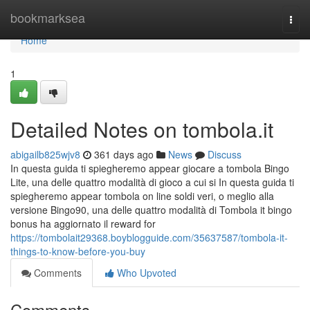
Home
bookmarksea
Togg
navi
Home
1
Detailed Notes on tombola.it
abigailb825wjv8
361 days ago
News
Discuss
In questa guida ti spiegheremo appear giocare a tombola Bingo
Lite, una delle quattro modalità di gioco a cui si In questa guida ti
spiegheremo appear tombola on line soldi veri, o meglio alla
versione Bingo90, una delle quattro modalità di Tombola it bingo
bonus ha aggiornato il reward for
https://tombolait29368.boyblogguide.com/35637587/tombola-it-
things-to-know-before-you-buy
Comments
Who Upvoted
Comments