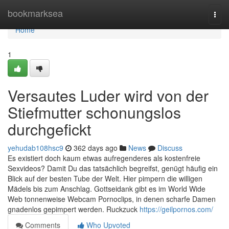
Home
bookmarksea
Togg
navi
Home
1
Versautes Luder wird von der
Stiefmutter schonungslos
durchgefickt
yehudab108hsc9
362 days ago
News
Discuss
Es existiert doch kaum etwas aufregenderes als kostenfreie
Sexvideos? Damit Du das tatsächlich begreifst, genügt häufig ein
Blick auf der besten Tube der Welt. Hier pimpern die willigen
Mädels bis zum Anschlag. Gottseidank gibt es im World Wide
Web tonnenweise Webcam Pornoclips, in denen scharfe Damen
gnadenlos gepimpert werden. Ruckzuck
https://geilpornos.com/
Comments
Who Upvoted