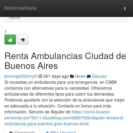
Home
bookmarksea
Togg
navi
Home
1
Renta Ambulancias Ciudad de
Buenos Aires
jenningsf320myl3
361 days ago
News
Discuss
Si necesitas un ambulancia para una emergencia, en CABA
contamos con alternativas para tu necesidad. Ofrecemos
ambulancias de diferentes tipos para cubrir tus demandas.
Podemos ayudarte con la selección de la ambulancia que mejor
es adecuada a tu situación. Contacta en breve para más
información. Servicio de Alquiler de
https://como-buscar-
personas-por79011.bluxeblog.com/68907056/alquiler-temporal-
ambulancia-para-eventos-gran-buenos-aires
Comments
Who Upvoted