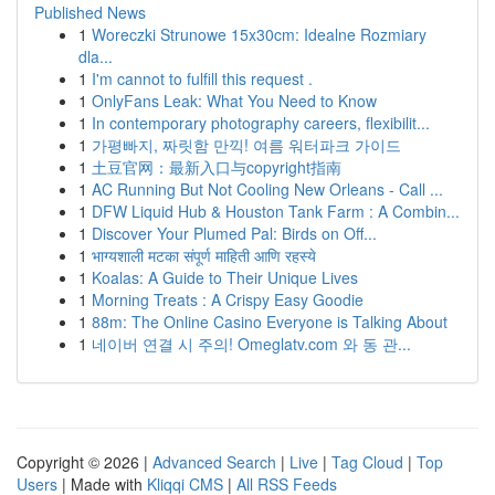
Published News
1
Woreczki Strunowe 15x30cm: Idealne Rozmiary
dla...
1
I'm cannot to fulfill this request .
1
OnlyFans Leak: What You Need to Know
1
In contemporary photography careers, flexibilit...
1
가평빠지, 짜릿함 만끽! 여름 워터파크 가이드
1
土豆官网：最新入口与copyright指南
1
AC Running But Not Cooling New Orleans - Call ...
1
DFW Liquid Hub & Houston Tank Farm : A Combin...
1
Discover Your Plumed Pal: Birds on Off...
1
भाग्यशाली मटका संपूर्ण माहिती आणि रहस्ये
1
Koalas: A Guide to Their Unique Lives
1
Morning Treats : A Crispy Easy Goodie
1
88m: The Online Casino Everyone is Talking About
1
네이버 연결 시 주의! Omeglatv.com 와 동 관...
Copyright © 2026 |
Advanced Search
|
Live
|
Tag Cloud
|
Top
Users
| Made with
Kliqqi CMS
|
All RSS Feeds