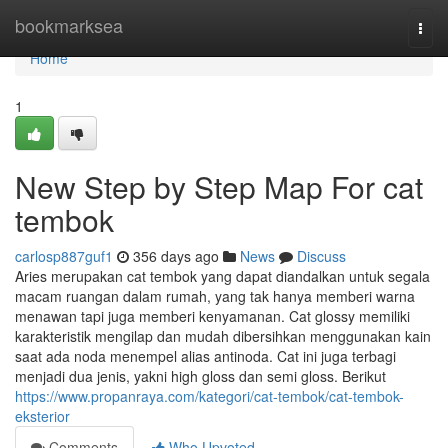
Home
bookmarksea
Togg
navi
Home
1
New Step by Step Map For cat
tembok
carlosp887guf1
356 days ago
News
Discuss
Aries merupakan cat tembok yang dapat diandalkan untuk segala
macam ruangan dalam rumah, yang tak hanya memberi warna
menawan tapi juga memberi kenyamanan. Cat glossy memiliki
karakteristik mengilap dan mudah dibersihkan menggunakan kain
saat ada noda menempel alias antinoda. Cat ini juga terbagi
menjadi dua jenis, yakni high gloss dan semi gloss. Berikut
https://www.propanraya.com/kategori/cat-tembok/cat-tembok-
eksterior
Comments
Who Upvoted