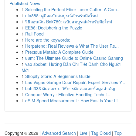
Published News
1
Selecting the Perfect Fiber Laser Cutter: A Com...
1
ufa888: คู่มือฉบับสมบูรณ์สำหรับมือใหม่
1
วิธีถอนเงิน Bnk789: ฉบับสมบูรณ์สำหรับมือใหม่
1
EE88: Deciphering the Puzzle
1
Rail Food
1
Here are the keywords:
1
Herpafend: Real Reviews & What The User Re...
1
Precious Metals: A Complete Guide
1
88m: The Ultimate Guide to Online Casino Gaming
1
vao sbobet: Hướng Dẫn Chi Tiết Dành Cho Người
Mới
1
Shopify Store: A Beginner's Guide
1
Las Vegas Garage Door Repair: Expert Services Y...
1
baht333 ติดต่อเรา: วิธีการติดต่อและข้อมูลสำคัญ
1
Conquer Worry : Effective Handling Techni...
1
eSIM Speed Measurement : How Fast is Your Li...
Copyright © 2026 |
Advanced Search
|
Live
|
Tag Cloud
|
Top