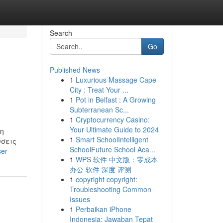
Search
Go
Published News
1
Luxurious Massage Cape
City : Treat Your ...
1
Pot in Belfast : A Growing
Subterranean Sc...
1
Cryptocurrency Casino:
Your Ultimate Guide to 2024
ση
1
Smart SchoolIntelligent
ύσεις
SchoolFuture School Aca...
ser
1
WPS 软件 中文版：零成本
办公 软件 深度 评测
1
copyright copyright:
Troubleshooting Common
Issues
1
Perbaikan iPhone
Indonesia: Jawaban Tepat