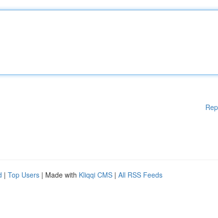
Rep
d
|
Top Users
| Made with
Kliqqi CMS
|
All RSS Feeds