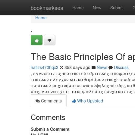
Home
bookmarksea
Home
New
Submit
G
Home
1
The Basic Principles Of a
hafizs470hqx3
358 days ago
News
Discuss
, εγγυάται τις πιο αποτελεσματικές αποφράξε
τακτικού ελέγχου και καθαρισμού αποχετεύσεων
πιεστικού μηχανήματος υπερύψηλης πίεσης, κα
σας, για να έχετε το κεφάλι σας ήσυχο και τι
Comments
Who Upvoted
Comments
Submit a Comment