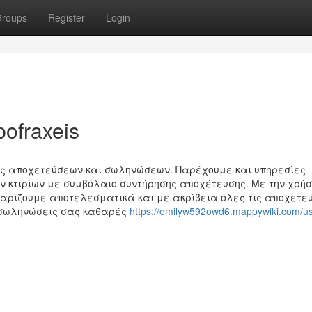
roups
Register
Login
pofraxeis
ις αποχετεύσεων και σωληνώσεων. Παρέχουμε και υπηρεσίες
 κτιρίων με συμβόλαιο συντήρησης αποχέτευσης. Με την χρή
θαρίζουμε αποτελεσματικά και με ακρίβεια όλες τις αποχετε
ς σωληνώσεις σας καθαρές
https://emilyw592owd6.mappywiki.com/u