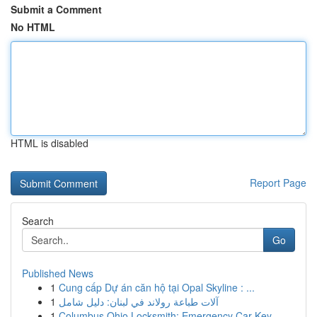
Submit a Comment
No HTML
HTML is disabled
Report Page
Search
Go
Published News
1
Cung cấp Dự án căn hộ tại Opal Skyline : ...
1
آلات طباعة رولاند في لبنان: دليل شامل
1
Columbus Ohio Locksmith: Emergency Car Key