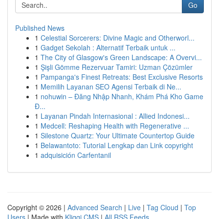
Go
Published News
1
Celestial Sorcerers: Divine Magic and Otherworl...
1
Gadget Sekolah : Alternatif Terbaik untuk ...
1
The City of Glasgow's Green Landscape: A Overvi...
1
Şişli Gömme Rezervuar Tamiri: Uzman Çözümler
1
Pampanga's Finest Retreats: Best Exclusive Resorts
1
Memilih Layanan SEO Agensi Terbaik di Ne...
1
nohuwin – Đăng Nhập Nhanh, Khám Phá Kho Game
Đ...
1
Layanan Pindah Internasional : Allied Indonesi...
1
Medcell: Reshaping Health with Regenerative ...
1
Silestone Quartz: Your Ultimate Countertop Guide
1
Belawantoto: Tutorial Lengkap dan Link copyright
1
adquisición Carfentanil
Copyright © 2026 |
Advanced Search
|
Live
|
Tag Cloud
|
Top
Users
| Made with
Kliqqi CMS
|
All RSS Feeds