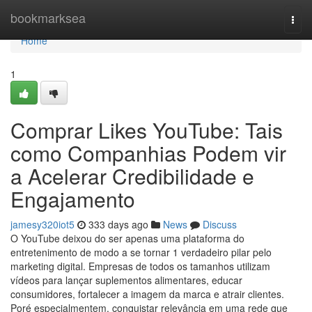
Home
bookmarksea
Togg
navi
Home
1
Comprar Likes YouTube: Tais
como Companhias Podem vir
a Acelerar Credibilidade e
Engajamento
jamesy320iot5
333 days ago
News
Discuss
O YouTube deixou do ser apenas uma plataforma do
entretenimento de modo a se tornar 1 verdadeiro pilar pelo
marketing digital. Empresas de todos os tamanhos utilizam
vídeos para lançar suplementos alimentares, educar
consumidores, fortalecer a imagem da marca e atrair clientes.
Poré especialmentem, conquistar relevância em uma rede que