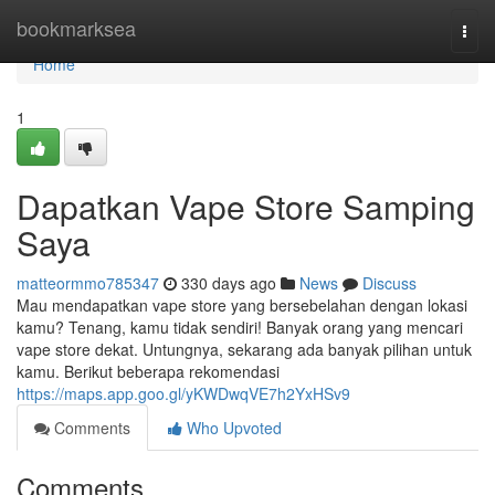
Home
bookmarksea
Togg
navi
Home
1
Dapatkan Vape Store Samping
Saya
matteormmo785347
330 days ago
News
Discuss
Mau mendapatkan vape store yang bersebelahan dengan lokasi
kamu? Tenang, kamu tidak sendiri! Banyak orang yang mencari
vape store dekat. Untungnya, sekarang ada banyak pilihan untuk
kamu. Berikut beberapa rekomendasi
https://maps.app.goo.gl/yKWDwqVE7h2YxHSv9
Comments
Who Upvoted
Comments