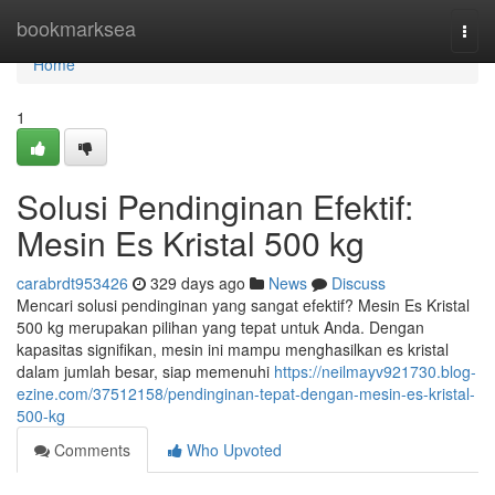
Home
bookmarksea
Togg
navi
Home
1
Solusi Pendinginan Efektif:
Mesin Es Kristal 500 kg
carabrdt953426
329 days ago
News
Discuss
Mencari solusi pendinginan yang sangat efektif? Mesin Es Kristal
500 kg merupakan pilihan yang tepat untuk Anda. Dengan
kapasitas signifikan, mesin ini mampu menghasilkan es kristal
dalam jumlah besar, siap memenuhi
https://neilmayv921730.blog-
ezine.com/37512158/pendinginan-tepat-dengan-mesin-es-kristal-
500-kg
Comments
Who Upvoted