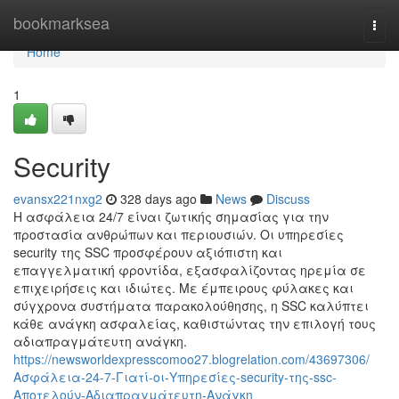
Home
bookmarksea
Togg
navi
Home
1
Security
evansx221nxg2
328 days ago
News
Discuss
Η ασφάλεια 24/7 είναι ζωτικής σημασίας για την
προστασία ανθρώπων και περιουσιών. Οι υπηρεσίες
security της SSC προσφέρουν αξιόπιστη και
επαγγελματική φροντίδα, εξασφαλίζοντας ηρεμία σε
επιχειρήσεις και ιδιώτες. Με έμπειρους φύλακες και
σύγχρονα συστήματα παρακολούθησης, η SSC καλύπτει
κάθε ανάγκη ασφαλείας, καθιστώντας την επιλογή τους
αδιαπραγμάτευτη ανάγκη.
https://newsworldexpresscomoo27.blogrelation.com/43697306/
Ασφάλεια-24-7-Γιατί-οι-Υπηρεσίες-security-της-ssc-
Αποτελούν-Αδιαπραγμάτευτη-Ανάγκη