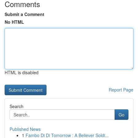
Comments
Submit a Comment
No HTML
HTML is disabled
Report Page
Search
Go
Published News
1
Fambo Di Di Tomorrow : A Believer Soldi...