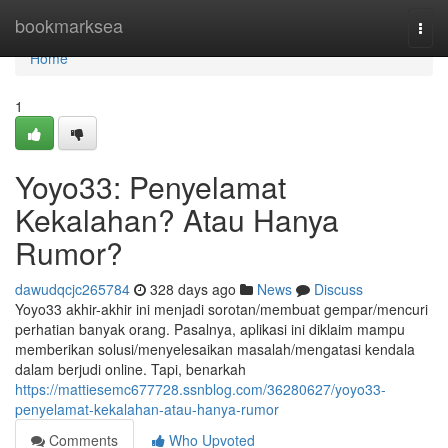
Home
bookmarksea
Togg
navi
Home
1
Yoyo33: Penyelamat
Kekalahan? Atau Hanya
Rumor?
dawudqcjc265784
328 days ago
News
Discuss
Yoyo33 akhir-akhir ini menjadi sorotan/membuat gempar/mencuri
perhatian banyak orang. Pasalnya, aplikasi ini diklaim mampu
memberikan solusi/menyelesaikan masalah/mengatasi kendala
dalam berjudi online. Tapi, benarkah
https://mattiesemc677728.ssnblog.com/36280627/yoyo33-
penyelamat-kekalahan-atau-hanya-rumor
Comments
Who Upvoted