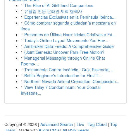
1
The Rise of AI Girlfriend Companions
1
유월컴 전문 온라인 제작 협력사
1
Experiencias Exclusivas en la Península Ibérica...
1
Cómo comprar segunda ciudadanía mexicana en
línea
1
Presentes de Última Hora: Ideias Criativas e Fá...
1
Today's Online Layout Movements You Hav...
1
Amibroker Data Feeds: A Comprehensive Guide
1
{Joint Genesis: Uncover Pain-Free Motion?
1
Managerial Messaging through Online Chat
Rooms-...
1
Treinamento Contra Incêndio : Guia Essencial ...
1
Betflix Beginner's Introduction for First-T...
1
Northern Nevada Animal Cremation: Compassion...
1
View Talay 7 Condominium: Your Coastal
Investme...
Copyright © 2026 |
Advanced Search
|
Live
|
Tag Cloud
|
Top
Users
| Made with
Kliqqi CMS
|
All RSS Feeds