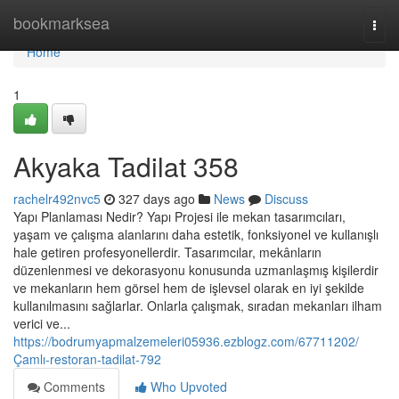
Home
bookmarksea
Togg
navi
Home
1
Akyaka Tadilat 358
rachelr492nvc5
327 days ago
News
Discuss
Yapı Planlaması Nedir? Yapı Projesi ile mekan tasarımcıları,
yaşam ve çalışma alanlarını daha estetik, fonksiyonel ve kullanışlı
hale getiren profesyonellerdir. Tasarımcılar, mekânların
düzenlenmesi ve dekorasyonu konusunda uzmanlaşmış kişilerdir
ve mekanların hem görsel hem de işlevsel olarak en iyi şekilde
kullanılmasını sağlarlar. Onlarla çalışmak, sıradan mekanları ilham
verici ve...
https://bodrumyapmalzemeleri05936.ezblogz.com/67711202/
Çamlı-restoran-tadilat-792
Comments
Who Upvoted