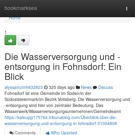
Home
bookmarksea
Togg
navi
Home
1
Die Wasserversorgung und -
entsorgung in Fohnsdorf: Ein
Blick
alyssamzmh632823
325 days ago
News
Discuss
Fohnsdorf ist eine Gemeinde im Süden/in der
Südoststeiermark/im Bezirk Voitsberg. Die Wasserversorgung und
-entsorgung sind hier von zentraler Bedeutung. Das
Wasserwerk/Wasserversorgungsunternehmen/Gemeindeamt
https://kaleupjy175764.tribunablog.com/Überblick-über-die-
wasserversorgung-und-entsorgung-in-fohnsdorf-51004808
Comments
Who Upvoted