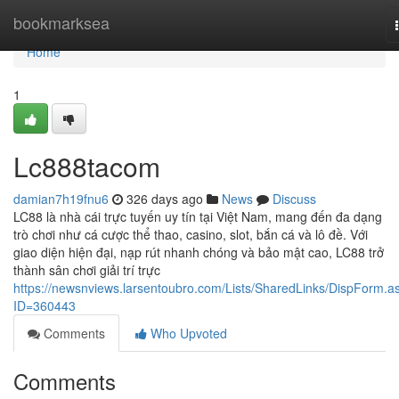
Home
bookmarksea
Home
1
Lc888tacom
damian7h19fnu6
326 days ago
News
Discuss
LC88 là nhà cái trực tuyến uy tín tại Việt Nam, mang đến đa dạng
trò chơi như cá cược thể thao, casino, slot, bắn cá và lô đề. Với
giao diện hiện đại, nạp rút nhanh chóng và bảo mật cao, LC88 trở
thành sân chơi giải trí trực
https://newsnviews.larsentoubro.com/Lists/SharedLinks/DispForm.a
ID=360443
Comments
Who Upvoted
Comments