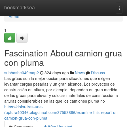
Home
bookmarksea
Togg
navi
Home
1
Fascination About camion grua
con pluma
subhashe049map2
324 days ago
News
Discuss
Las grúas son la mejor opción para situaciones que exigen
levantar cargas pesadas y un gran alcance. Los proyectos de
construcción en altura, por ejemplo, dependen en gran medida
de las grúas para elevar y colocar materiales de construcción a
alturas considerables en las que los camiones pluma no
https://dolor-tras-una-
ruptura40346.blogchaat.com/37553866/examine-this-report-on-
camion-grua-con-pluma
Comments
Who Upvoted