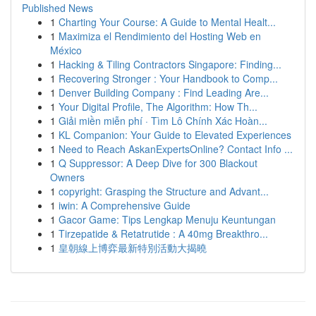
Published News
1
Charting Your Course: A Guide to Mental Healt...
1
Maximiza el Rendimiento del Hosting Web en
México
1
Hacking & Tiling Contractors Singapore: Finding...
1
Recovering Stronger : Your Handbook to Comp...
1
Denver Building Company : Find Leading Are...
1
Your Digital Profile, The Algorithm: How Th...
1
Giải miền miễn phí · Tìm Lô Chính Xác Hoàn...
1
KL Companion: Your Guide to Elevated Experiences
1
Need to Reach AskanExpertsOnline? Contact Info ...
1
Q Suppressor: A Deep Dive for 300 Blackout
Owners
1
copyright: Grasping the Structure and Advant...
1
iwin: A Comprehensive Guide
1
Gacor Game: Tips Lengkap Menuju Keuntungan
1
Tirzepatide & Retatrutide : A 40mg Breakthro...
1
皇朝線上博弈最新特別活動大揭曉