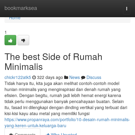
Home
bookmarksea
Togg
navi
Home
1
The best Side of Rumah
Minimalis
chickr122atk5
322 days ago
News
Discuss
Tidak hanya itu, kita juga akan melihat contoh-contoh model
hunian minimalis yang menginspirasi dan denah rumah yang
efisien. Dengan begitu, rumah jadi lebih hemat energi karena
tidak perlu menggunakan banyak pencahayaan buatan. Selain
itu, fasad ini dilengkapi dengan dinding vertikal yang terbuat dari
kisi-kisi kayu atau metal yang memiliki fungsi
https://www.propanraya.com/portfolio/10-desain-rumah-minimalis-
yang-keren-untuk-keluarga-baru
Comments
Who Upvoted