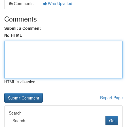
Comments
Who Upvoted
Comments
Submit a Comment
No HTML
HTML is disabled
Report Page
Search
Go