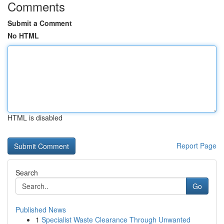
Comments
Submit a Comment
No HTML
HTML is disabled
Report Page
Search
Go
Published News
1
Specialist Waste Clearance Through Unwanted