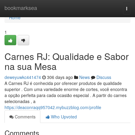
Home
bookmarksea
Togg
navi
Home
1
Carnes RJ: Qualidade e Sabor
na sua Mesa
deweyuwkc441474
306 days ago
News
Discuss
A Carnes RJ é conhecida por oferecer produtos de qualidade
superior . Com uma variedade enorme de cortes, você encontra
a opção perfeita para cada ocasião especial . A partir do carnes
selecionadas , a
https://deaconraqq957042.mybuzzblog.com/profile
Comments
Who Upvoted
Comments