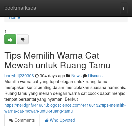
Home
bookmarksea
Togg
navi
Home
1
Tips Memilih Warna Cat
Mewah untuk Ruang Tamu
barryhftj230306
304 days ago
News
Discuss
Memilih warna cat yang tepat elegan untuk ruang tamu
merupakan kunci penting dalam menciptakan suasana harmonis.
Ruang tamu yang meriah dengan warna cat cocok dapat menjadi
tempat bersantai yang nyaman. Berikut
https://neildgnf944684.blogoscience.com/44168132/tips-memilih-
warna-cat-mewah-untuk-ruang-tamu
Comments
Who Upvoted