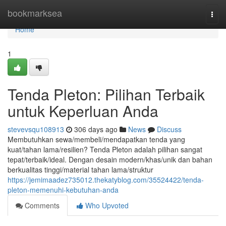
Home
bookmarksea
Togg
navi
Home
1
Tenda Pleton: Pilihan Terbaik
untuk Keperluan Anda
stevevsqu108913
306 days ago
News
Discuss
Membutuhkan sewa/membeli/mendapatkan tenda yang
kuat/tahan lama/resilien? Tenda Pleton adalah pilihan sangat
tepat/terbaik/ideal. Dengan desain modern/khas/unik dan bahan
berkualitas tinggi/material tahan lama/struktur
https://jemimaadez735012.thekatyblog.com/35524422/tenda-
pleton-memenuhi-kebutuhan-anda
Comments
Who Upvoted