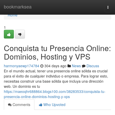
Home
bookmarksea
Togg
navi
Home
1
Conquista tu Presencia Online:
Dominios, Hosting y VPS
harmonyaewp174784
304 days ago
News
Discuss
En el mundo actual, tener una presencia online sólida es crucial
para el éxito de cualquier individuo o empresa. Para lograr esto,
necesitas construir una base sólida que incluya una dirección
web. Un dominio es tu
https://maeoqhr688864.blogs100.com/38283533/conquista-tu-
presencia-online-dominios-hosting-y-vps
Comments
Who Upvoted