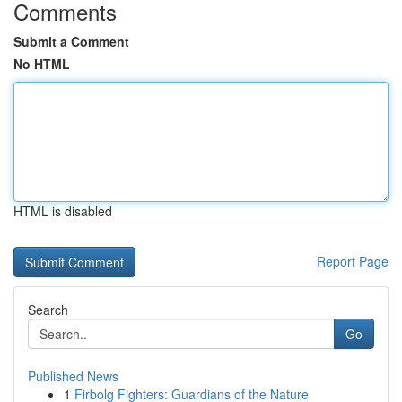
Comments
Submit a Comment
No HTML
HTML is disabled
Report Page
Search
Go
Published News
1
Firbolg Fighters: Guardians of the Nature