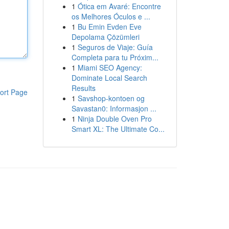
1
Ótica em Avaré: Encontre
os Melhores Óculos e ...
1
Bu Emin Evden Eve
Depolama Çözümleri
1
Seguros de Viaje: Guía
Completa para tu Próxim...
1
Miami SEO Agency:
Dominate Local Search
Results
ort Page
1
Savshop-kontoen og
Savastan0: Informasjon ...
1
Ninja Double Oven Pro
Smart XL: The Ultimate Co...