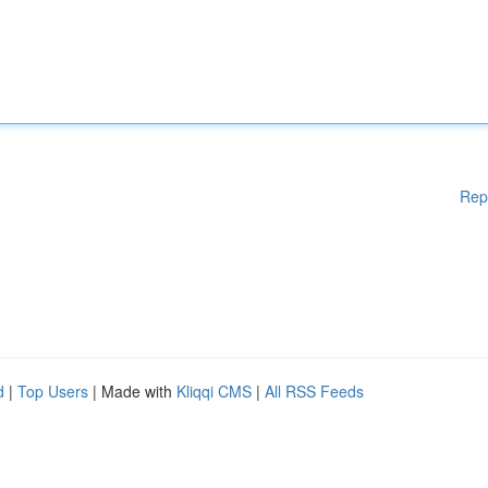
Rep
d
|
Top Users
| Made with
Kliqqi CMS
|
All RSS Feeds