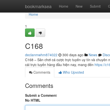
Home
bookmarksea
Home
New
Submit
G
Home
1
C168
declanmwhm874022
300 days ago
News
Disc
C168 – Sân chơi cá cược trực tuyến uy tín và chuyên 
cái trực tuyến hàng đầu hiện nay, mang đến
https://c1
Comments
Who Upvoted
Comments
Submit a Comment
No HTML