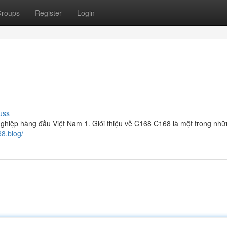
roups
Register
Login
uss
nghiệp hàng đầu Việt Nam 1. Giới thiệu về C168 C168 là một trong nh
68.blog/