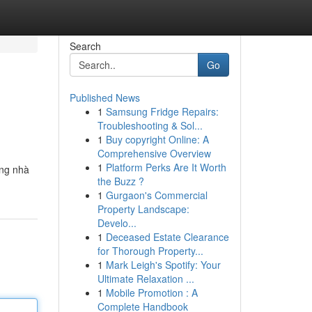
Search
Go
Published News
1
Samsung Fridge Repairs:
Troubleshooting & Sol...
1
Buy copyright Online: A
Comprehensive Overview
1
Platform Perks Are It Worth
ững nhà
the Buzz ?
1
Gurgaon's Commercial
Property Landscape:
Develo...
1
Deceased Estate Clearance
for Thorough Property...
1
Mark Leigh's Spotify: Your
Ultimate Relaxation ...
1
Mobile Promotion : A
Complete Handbook