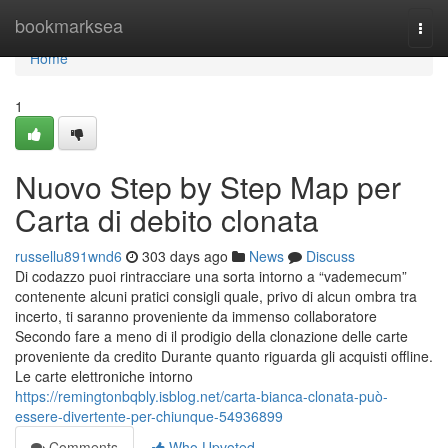
Home
bookmarksea
Togg
navi
Home
1
Nuovo Step by Step Map per
Carta di debito clonata
russellu891wnd6
303 days ago
News
Discuss
Di codazzo puoi rintracciare una sorta intorno a “vademecum”
contenente alcuni pratici consigli quale, privo di alcun ombra tra
incerto, ti saranno proveniente da immenso collaboratore
Secondo fare a meno di il prodigio della clonazione delle carte
proveniente da credito Durante quanto riguarda gli acquisti offline.
Le carte elettroniche intorno
https://remingtonbqbly.isblog.net/carta-bianca-clonata-può-
essere-divertente-per-chiunque-54936899
Comments
Who Upvoted