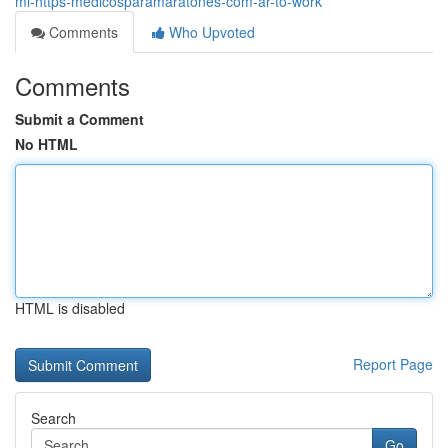
mi-https-medicosparamaratones-com-ar-to-work
Comments
Who Upvoted
Comments
Submit a Comment
No HTML
HTML is disabled
Report Page
Search
Go