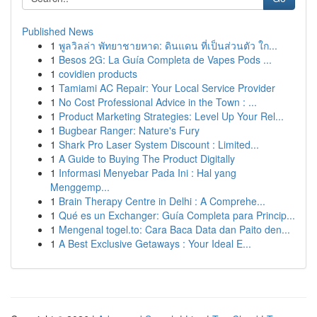
Published News
1
พูลวิลล่า พัทยาชายหาด: ดินแดน ที่เป็นส่วนตัว ใก...
1
Besos 2G: La Guía Completa de Vapes Pods ...
1
covidien products
1
Tamiami AC Repair: Your Local Service Provider
1
No Cost Professional Advice in the Town : ...
1
Product Marketing Strategies: Level Up Your Rel...
1
Bugbear Ranger: Nature's Fury
1
Shark Pro Laser System Discount : Limited...
1
A Guide to Buying The Product Digitally
1
Informasi Menyebar Pada Ini : Hal yang
Menggemp...
1
Brain Therapy Centre in Delhi : A Comprehe...
1
Qué es un Exchanger: Guía Completa para Princip...
1
Mengenal togel.to: Cara Baca Data dan Paito den...
1
A Best Exclusive Getaways : Your Ideal E...