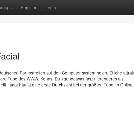
roups
Register
Login
acial
deutschen Pornostreifen auf den Computer system holen. Etliche attrak
core Tube des WWW. Kennst Du irgendetwas faszinierenderes als
ft, langt häufig eine erste Durchsicht bei der größten Tube im Online.