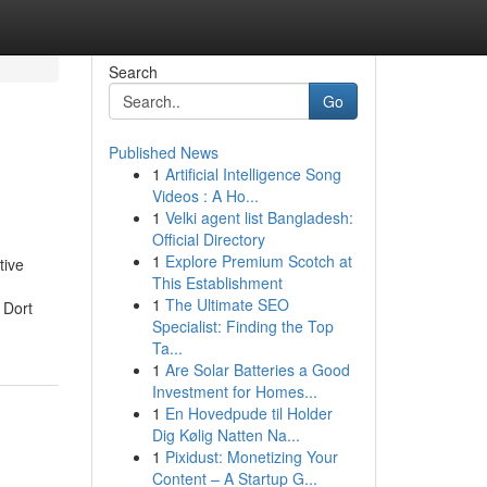
Search
Go
Published News
1
Artificial Intelligence Song
Videos : A Ho...
1
Velki agent list Bangladesh:
Official Directory
1
Explore Premium Scotch at
tive
This Establishment
1
The Ultimate SEO
 Dort
Specialist: Finding the Top
Ta...
1
Are Solar Batteries a Good
Investment for Homes...
1
En Hovedpude til Holder
Dig Kølig Natten Na...
1
Pixidust: Monetizing Your
Content – A Startup G...