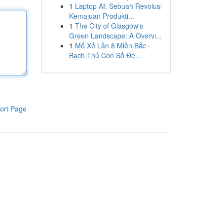
1
Laptop AI: Sebuah Revolusi
Kemajuan Produkti...
1
The City of Glasgow's
Green Landscape: A Overvi...
1
Mổ Xẻ Lần 8 Miền Bắc ·
Bạch Thủ Con Số Đẹ...
ort Page