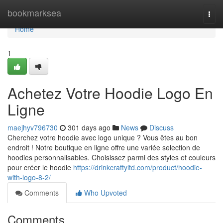
Home
bookmarksea
Togg
navi
Home
1
Achetez Votre Hoodie Logo En
Ligne
maejhyv796730
301 days ago
News
Discuss
Cherchez votre hoodie avec logo unique ? Vous êtes au bon
endroit ! Notre boutique en ligne offre une variée selection de
hoodies personnalisables. Choisissez parmi des styles et couleurs
pour créer le hoodie
https://drinkcraftyltd.com/product/hoodie-
with-logo-8-2/
Comments
Who Upvoted
Comments