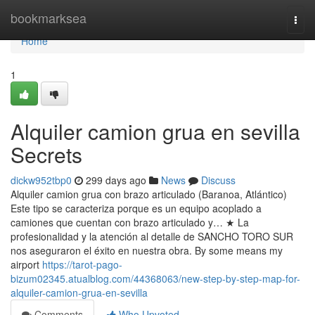
Home
bookmarksea
Togg
navi
Home
1
Alquiler camion grua en sevilla
Secrets
dickw952tbp0
299 days ago
News
Discuss
Alquiler camion grua con brazo articulado (Baranoa, Atlántico)
Este tipo se caracteriza porque es un equipo acoplado a
camiones que cuentan con brazo articulado y… ★ La
profesionalidad y la atención al detalle de SANCHO TORO SUR
nos aseguraron el éxito en nuestra obra. By some means my
airport
https://tarot-pago-
bizum02345.atualblog.com/44368063/new-step-by-step-map-for-
alquiler-camion-grua-en-sevilla
Comments
Who Upvoted