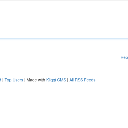
Rep
d
|
Top Users
| Made with
Kliqqi CMS
|
All RSS Feeds