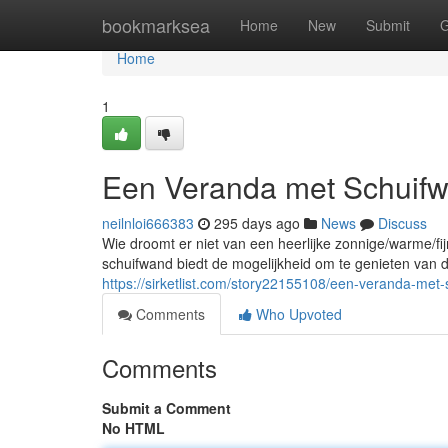
Home
bookmarksea
Home
New
Submit
G
Home
1
Een Veranda met Schuifwa
neilnloi666383
295 days ago
News
Discuss
Wie droomt er niet van een heerlijke zonnige/warme/f
schuifwand biedt de mogelijkheid om te genieten van de 
https://sirketlist.com/story22155108/een-veranda-met
Comments
Who Upvoted
Comments
Submit a Comment
No HTML