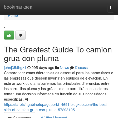
Home
bookmarksea
Togg
navi
Home
1
The Greatest Guide To camion
grua con pluma
johnj354hgz1
295 days ago
News
Discuss
Comprender estas diferencias es essential para los particulares o
las empresas que deseen invertir en equipos de elevación. En
este artworkículo analizaremos las principales diferencias entre
las carretillas pluma y las grúas, lo que permitirá a los lectores
tomar una decisión informada en función de sus necesidades
específicas. Al
https://tarotsingabinetepagoporbi14691.blogkoo.com/the-best-
side-of-camion-grua-con-pluma-57293105
Comments
Who Upvoted