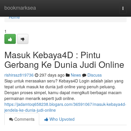
Home
bookmarksea
Togg
navi
Home
1
Masuk Kebaya4D : Pintu
Gerbang Ke Dunia Judi Online
rishirssz819736
297 days ago
News
Discuss
Siap untuk merasakan seru? Kebaya4D Login adalah jalan yang
tepat untuk masuk ke dunia judi online yang penuh peluang.
Dengan proses simpel, kamu dapat mengikuti berbagai macam
permainan menarik seperti judi online.
https://jadamtoq658238.blogars.com/36591067/masuk-kebaya4d-
jendela-ke-dunia-judi-online
Comments
Who Upvoted