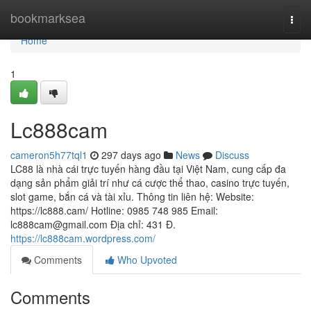
Home
bookmarksea
Togg
navi
Home
1
Lc888cam
cameron5h77tql1
297 days ago
News
Discuss
LC88 là nhà cái trực tuyến hàng đầu tại Việt Nam, cung cấp đa
dạng sản phẩm giải trí như cá cược thể thao, casino trực tuyến,
slot game, bắn cá và tài xỉu. Thông tin liên hệ: Website:
https://lc888.cam/ Hotline: 0985 748 985 Email:
lc888cam@gmail.com
Địa chỉ: 431 Đ.
https://lc888cam.wordpress.com/
Comments
Who Upvoted
Comments