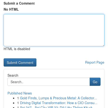
Submit a Comment
No HTML
HTML is disabled
Report Page
Search
Go
Published News
1
Gold Finds, Lumps & Precious Metal: A Collector...
1
Driving Digital Transformation: How a CIO Consu...
1
Soi 247 - Soi Cầu VIP 22: Dữ Liệu Thống Kê và...