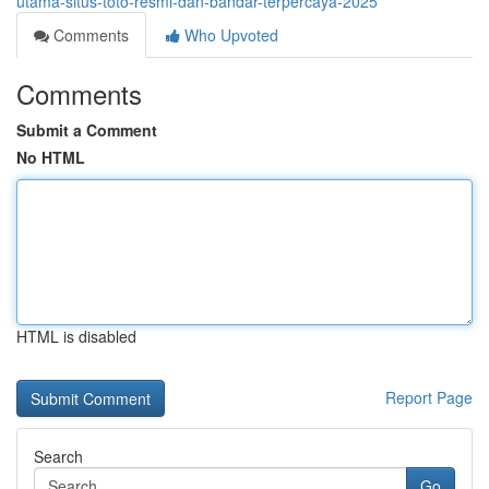
utama-situs-toto-resmi-dan-bandar-terpercaya-2025
Comments
Who Upvoted
Comments
Submit a Comment
No HTML
HTML is disabled
Report Page
Search
Go