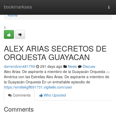
Home
bookmarksea
Togg
navi
Home
1
ALEX ARIAS SECRETOS DE
ORQUESTA GUAYACAN
darrendvxn481759
291 days ago
News
Discuss
Alex Arias: De aspirante a miembro de la Guayacán Orquesta —
América con las Estrellas Alex Arias: De aspirante a miembro de
la Guayacán Orquesta En un entrañable episodio de
https://emiliekgff691731.vigilwiki.com/user
Comments
Who Upvoted
Comments