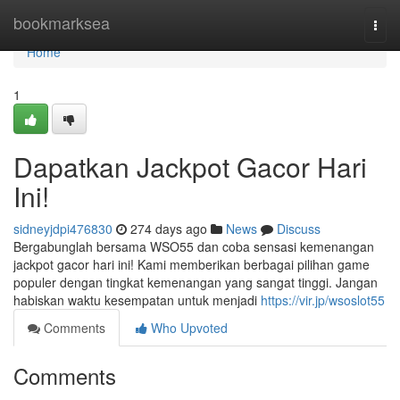
Home
bookmarksea
Togg
navi
Home
1
Dapatkan Jackpot Gacor Hari
Ini!
sidneyjdpi476830
274 days ago
News
Discuss
Bergabunglah bersama WSO55 dan coba sensasi kemenangan
jackpot gacor hari ini! Kami memberikan berbagai pilihan game
populer dengan tingkat kemenangan yang sangat tinggi. Jangan
habiskan waktu kesempatan untuk menjadi
https://vir.jp/wsoslot55
Comments
Who Upvoted
Comments