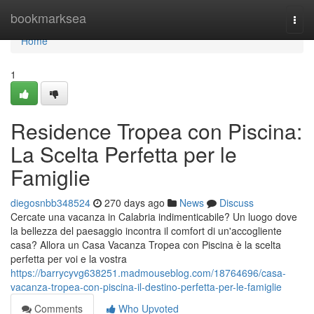
Home
bookmarksea
Togg
navi
Home
1
Residence Tropea con Piscina:
La Scelta Perfetta per le
Famiglie
diegosnbb348524
270 days ago
News
Discuss
Cercate una vacanza in Calabria indimenticabile? Un luogo dove
la bellezza del paesaggio incontra il comfort di un'accogliente
casa? Allora un Casa Vacanza Tropea con Piscina è la scelta
perfetta per voi e la vostra
https://barrycyvg638251.madmouseblog.com/18764696/casa-
vacanza-tropea-con-piscina-il-destino-perfetta-per-le-famiglie
Comments
Who Upvoted