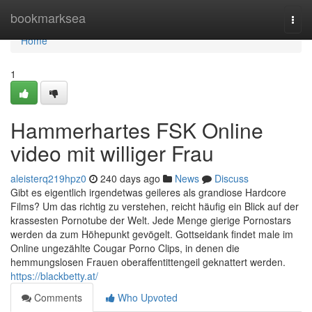
Home
bookmarksea
Togg
navi
Home
1
Hammerhartes FSK Online
video mit williger Frau
aleisterq219hpz0
240 days ago
News
Discuss
Gibt es eigentlich irgendetwas geileres als grandiose Hardcore
Films? Um das richtig zu verstehen, reicht häufig ein Blick auf der
krassesten Pornotube der Welt. Jede Menge gierige Pornostars
werden da zum Höhepunkt gevögelt. Gottseidank findet male im
Online ungezählte Cougar Porno Clips, in denen die
hemmungslosen Frauen oberaffentittengeil geknattert werden.
https://blackbetty.at/
Comments
Who Upvoted