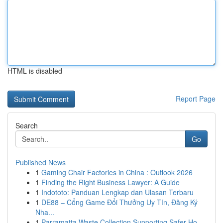
HTML is disabled
Report Page
Search
Go
Published News
1
Gaming Chair Factories in China : Outlook 2026
1
Finding the Right Business Lawyer: A Guide
1
Indototo: Panduan Lengkap dan Ulasan Terbaru
1
DE88 – Cổng Game Đổi Thưởng Uy Tín, Đăng Ký
Nha...
1
Parramatta Waste Collection Supporting Safer Ho...