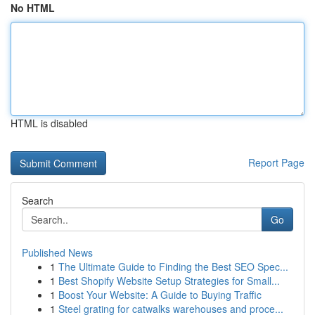
No HTML
HTML is disabled
Report Page
Search
Go
Published News
1
The Ultimate Guide to Finding the Best SEO Spec...
1
Best Shopify Website Setup Strategies for Small...
1
Boost Your Website: A Guide to Buying Traffic
1
Steel grating for catwalks warehouses and proce...