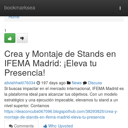
Home
bookmarksea
Togg
navi
Home
1
Crea y Montaje de Stands en
IFEMA Madrid: ¡Eleva tu
Presencia!
aliviahhwi076034
197 days ago
News
Discuss
Si buscas impactar en el mercado internacional, IFEMA Madrid es
la plataforma ideal para alcanzar tus objetivos. Con un modelo
estratégico y una ejecución impecable, elevamos tu stand a un
nivel superior. Contamos
https://deaconcubs067096.blogspothub.com/38293825/crea-y-
montaje-de-stands-en-ifema-madrid-eleva-tu-presencia
Comments
Who Upvoted