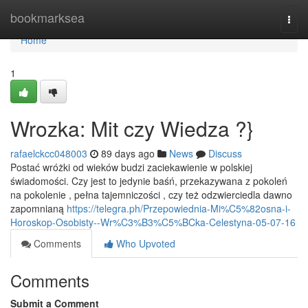
Home
bookmarksea
Togg
navi
Home
1
Wrozka: Mit czy Wiedza ?}
rafaelckcc048003
89 days ago
News
Discuss
Postać wróżki od wieków budzi zaciekawienie w polskiej
świadomości. Czy jest to jedynie baśń, przekazywana z pokoleń
na pokolenie , pełna tajemniczości , czy też odzwierciedla dawno
zapomnianą
https://telegra.ph/Przepowiednia-Mi%C5%82osna-i-
Horoskop-Osobisty--Wr%C3%B3%C5%BCka-Celestyna-05-07-16
Comments
Who Upvoted
Comments
Submit a Comment