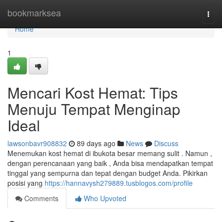
Home
bookmarksea
Togg
navi
Home
1
Mencari Kost Hemat: Tips
Menuju Tempat Menginap
Ideal
lawsonbavr908832
89 days ago
News
Discuss
Menemukan kost hemat di ibukota besar memang sulit . Namun ,
dengan perencanaan yang baik , Anda bisa mendapatkan tempat
tinggal yang sempurna dan tepat dengan budget Anda. Pikirkan
posisi yang
https://hannavysh279889.tusblogos.com/profile
Comments
Who Upvoted