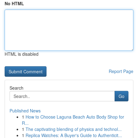
No HTML
HTML is disabled
Report Page
Search
Go
Published News
1
How to Choose Laguna Beach Auto Body Shop for
R...
1
The captivating blending of physics and technol...
1
Replica Watches: A Buyer's Guide to Authenticit...