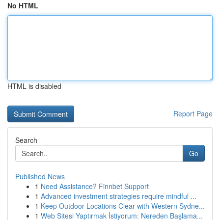
No HTML
HTML is disabled
Report Page
Search
Go
Published News
1
Need Assistance? Finnbet Support
1
Advanced investment strategies require mindful ...
1
Keep Outdoor Locations Clear with Western Sydne...
1
Web Sitesi Yaptırmak İstiyorum: Nereden Başlama...