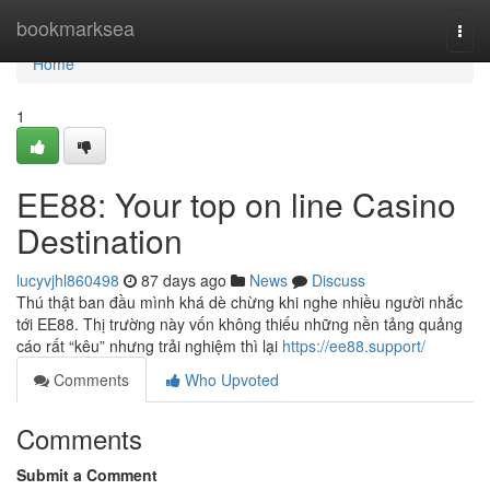
Home
bookmarksea
Togg
navi
Home
1
EE88: Your top on line Casino
Destination
lucyvjhl860498
87 days ago
News
Discuss
Thú thật ban đầu mình khá dè chừng khi nghe nhiều người nhắc
tới EE88. Thị trường này vốn không thiếu những nền tảng quảng
cáo rất “kêu” nhưng trải nghiệm thì lại
https://ee88.support/
Comments
Who Upvoted
Comments
Submit a Comment