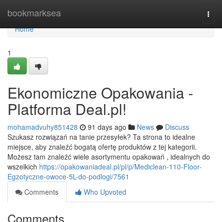
Home
bookmarksea
Togg
navi
Home
1
Ekonomiczne Opakowania -
Platforma Deal.pl!
mohamadvuhy851428
91 days ago
News
Discuss
Szukasz rozwiązań na tanie przesyłek? Ta strona to idealne
miejsce, aby znaleźć bogatą ofertę produktów z tej kategorii.
Możesz tam znaleźć wiele asortymentu opakowań , idealnych do
wszelkich
https://opakowaniadeal.pl/pl/p/Mediclean-110-Floor-
Egzotyczne-owoce-5L-do-podlogi/7561
Comments
Who Upvoted
Comments