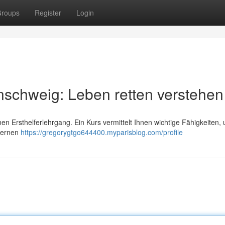
roups
Register
Login
schweig: Leben retten verstehen
inen Ersthelferlehrgang. Ein Kurs vermittelt Ihnen wichtige Fähigkeiten,
 lernen
https://gregorygtgo644400.myparisblog.com/profile