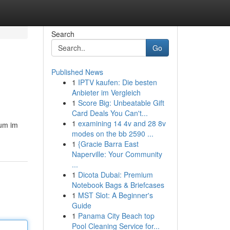
Search
Go
Published News
1
IPTV kaufen: Die besten
Anbieter im Vergleich
1
Score Big: Unbeatable Gift
Card Deals You Can't...
1
examining 14 4v and 28 8v
 um im
modes on the bb 2590 ...
1
{Gracie Barra East
Naperville: Your Community
...
1
Dicota Dubai: Premium
Notebook Bags & Briefcases
1
MST Slot: A Beginner's
Guide
1
Panama City Beach top
Pool Cleaning Service for...