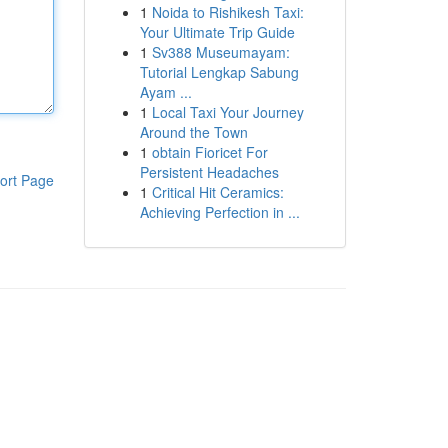
1
Noida to Rishikesh Taxi:
Your Ultimate Trip Guide
1
Sv388 Museumayam:
Tutorial Lengkap Sabung
Ayam ...
1
Local Taxi Your Journey
Around the Town
1
obtain Fioricet For
Persistent Headaches
ort Page
1
Critical Hit Ceramics:
Achieving Perfection in ...