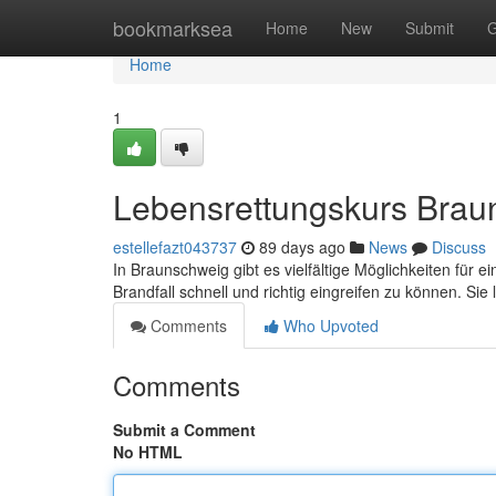
Home
bookmarksea
Home
New
Submit
G
Home
1
Lebensrettungskurs Braun
estellefazt043737
89 days ago
News
Discuss
In Braunschweig gibt es vielfältige Möglichkeiten für e
Brandfall schnell und richtig eingreifen zu können. Sie
Comments
Who Upvoted
Comments
Submit a Comment
No HTML