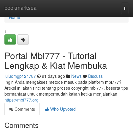
Home
bookmarksea
Togg
navi
Home
1
Portal Mbi777 - Tutorial
Lengkap & Kiat Membuka
luluomgp124787
91 days ago
News
Discuss
Ingin Anda mengakses metode masuk pada platform mbi777?
Artikel ini akan rinci tentang proses copyright mbi777, beserta tips
bermanfaat untuk mempermudah kalian ketika menjalankan
https://mbi777.org
Comments
Who Upvoted
Comments