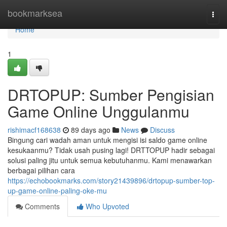
Home
bookmarksea
Togg
navi
Home
1
DRTOPUP: Sumber Pengisian
Game Online Unggulanmu
rishimacf168638
89 days ago
News
Discuss
Bingung cari wadah aman untuk mengisi isi saldo game online
kesukaanmu? Tidak usah pusing lagi! DRTTOPUP hadir sebagai
solusi paling jitu untuk semua kebutuhanmu. Kami menawarkan
berbagai pilihan cara
https://echobookmarks.com/story21439896/drtopup-sumber-top-
up-game-online-paling-oke-mu
Comments
Who Upvoted